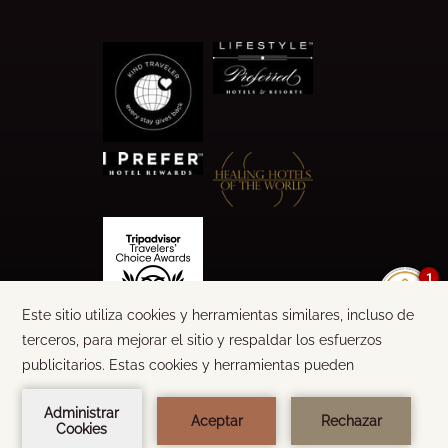
1
©
2026
CALA LUNA
TEXTO Y DISEÑO:
STEEL BROTHERS
DESARROLLADO POR
AMADEUS
RESERVA AHORA