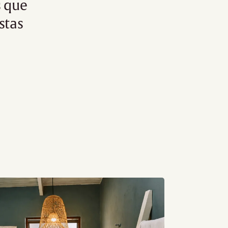
s que
stas