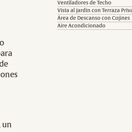
Ventiladores de Techo
Vista al Jardín con Terraza Pri
Área de Descanso con Cojines
Aire Acondicionado
lo
para
 de
iones
, un