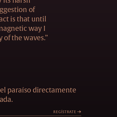
y its harsh
uggestion of
act is that until
 magnetic way I
y of the waves.”
el paraíso directamente
ada.
REGÍSTRATE