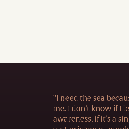
“I need the sea becau
me. I don’t know if I 
awareness, if it’s a si