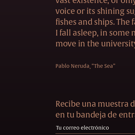
vast existence, or onl
voice or its shining s
fishes and ships. The f
I fall asleep, in some
move in the universit
Pablo Neruda
“The Sea”
Recibe una muestra d
en tu bandeja de entr