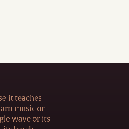
se it teaches
learn music or
ngle wave or its