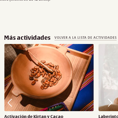
Más actividades
VOLVER A LA LISTA DE ACTIVIDADES
Activación de Kirtan y Cacao
Laberinto