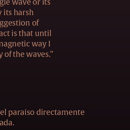
ngle wave or its
y its harsh
uggestion of
act is that until
 magnetic way I
y of the waves.”
el paraíso directamente
ada.