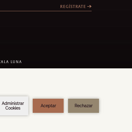
REGÍSTRATE
CALA LUNA
 DISEÑO:
STEEL BROTHERS
OLLADO POR
AMADEUS
1