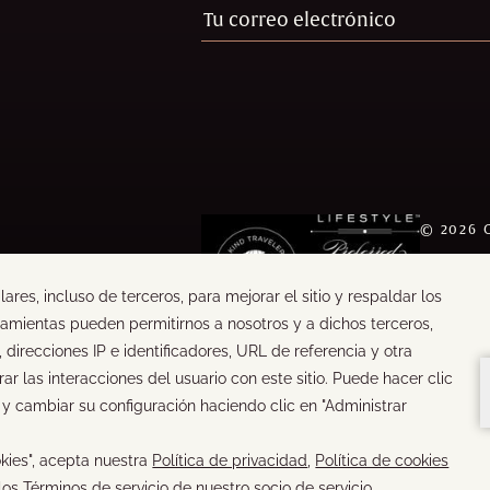
©
2026
TEXTO Y
DESARR