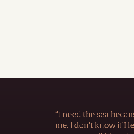
“I need the sea becau
me. I don’t know if I 