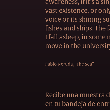
awareness, if it’s a si
vast existence, or onl
voice or its shining s
fishes and ships. The f
I fall asleep, in some
move in the universit
Pablo Neruda
“The Sea”
Recibe una muestra d
en tu bandeja de entr