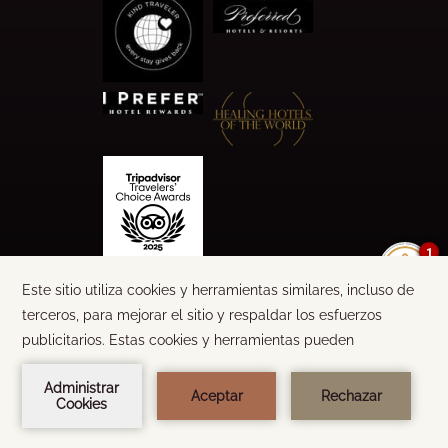
1
©
2026
CALA LUNA
TEXTO Y DISEÑO:
STEEL BROTHERS
DESARROLLADO POR
AMADEUS
RESERVA AHORA