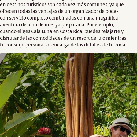
en destinos turísticos son cada vez más comunes, ya que
ofrecen todas las ventajas de un organizador de bodas
con servicio completo combinadas con una magnífica
aventura de luna de miel ya preparada. Por ejemplo,
cuando eliges Cala Luna en Costa Rica, puedes relajarte y
disfrutar de las comodidades de un
resort de lujo
mientras
tu conserje personal se encarga de los detalles de tu boda.