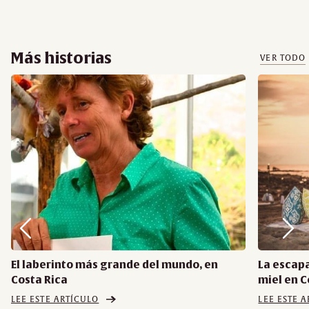
Más historias
VER TODO
El laberinto más grande del mundo, en
La escap
Costa Rica
miel en C
LEE ESTE ARTÍCULO
LEE ESTE 