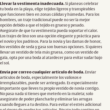
Llevar la vestimenta inadecuada.
Si planeas celebrar
tu boda en la playa, elige tejidos ligeros y transpirables
que funcionen bien en zonas cálidas y húmedas. Para los
hombres, un traje tradicional puede no ser la mejor
opción debido a que el tejido es grueso y pesado.
Asegúrate de que tu vestimenta pueda soportar el calor.
Los trajes de lino son una opción elegante y práctica para
el novio y los padrinos. Para la novia y las damas de honor,
los vestidos de seda y gasa son buenas opciones. Si quieres
llevar un vestido de tela más gruesa, como un vestido de
gala, opta por una boda al atardecer para evitar sudar bajo
el sol.
Envía por correo cualquier artículo de boda.
Enviar
artículos de boda, especialmente los valiosos e
irremplazables, puede ser arriesgado. Es especialmente
importante que lleves tu propio vestido de novia contigo.
No pasa nada si tienes que meterlo en la maleta; solo
asegúrate de poder plancharlo y eliminar las arrugas
cuando llegues a tu destino. Para evitar el estrés adicional
y el riesgo de perder tus artículos, llévate todo contigo en