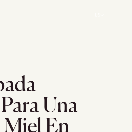
ES
pada
 Para Una
 Miel En