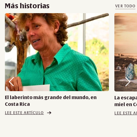
Más historias
VER TODO
El laberinto más grande del mundo, en
La escap
Costa Rica
miel en C
LEE ESTE ARTÍCULO
LEE ESTE 