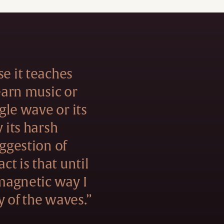
se it teaches
learn music or
ngle wave or its
y its harsh
uggestion of
act is that until
 magnetic way I
y of the waves.”