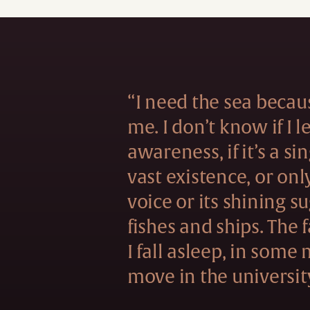
“I need the sea becau
me. I don’t know if I 
awareness, if it’s a si
vast existence, or onl
voice or its shining s
fishes and ships. The f
I fall asleep, in some
move in the universit